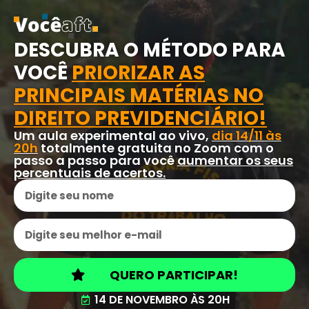
DESCUBRA O MÉTODO PARA
VOCÊ
PRIORIZAR AS
PRINCIPAIS MATÉRIAS NO
DIREITO PREVIDENCIÁRIO!
Um aula experimental ao vivo,
dia 14/11 às
20h
totalmente gratuita no Zoom com o
passo a passo para você
aumentar os seus
percentuais de acertos.
QUERO PARTICIPAR!
14 DE NOVEMBRO ÀS 20H